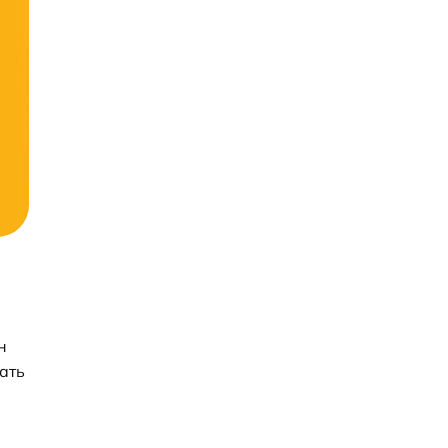
н
ать