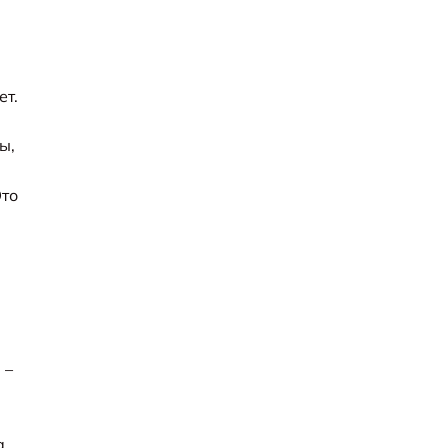
ет.
ы,
Это
 –
а