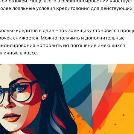
ной ставкой. Чаще всего в рефинансировании участвует
 более лояльные условия кредитования для действующих
олько кредитов в один – так заемщику становится прощ
срочек снижается. Можно получить и дополнительные
ефинансирования направить на погашение имеющихся
аличные в кассе.