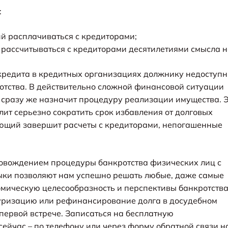
:
й расплачиваться с кредиторами;
 рассчитываться с кредиторами десятилетиями смысла н
кредита в кредитных организациях должнику недоступн
отства. В действительно сложной финансовой ситуации
 сразу же назначит процедуру реализации имущества. 
олит серьезно сократить срок избавления от долговых
ляющий завершит расчеты с кредиторами, непогашенные
овождением процедуры банкротства физических лиц с
ыки позволяют нам успешно решать любые, даже самые
омическую целесообразность и перспективы банкротства
туризацию или рефинансирование долга в досудебном
 первой встрече. Записаться на бесплатную
ейчас – по телефону или через форму обратной связи н