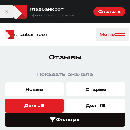
Главбанкрот
Скачать
Официальное приложение
главбанкрот
Меню
Отзывы
Показать сначала
Новые
Старые
Долг
Долг
Фильтры