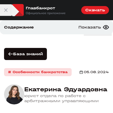
Главбанкрот
Скачать
Официальное приложение
Содержание
Показать
главбанкрот
Меню
Введение
Можно ли повторно подать на банкротство
База знаний
Как проходит процедура повторного банкротства
Какие долги спишут, а какие – нет
# Особенности банкротства
05.08.2024
Последствия повторного банкротства гражданина
Екатерина Эдуардовна
юрист отдела по работе с
арбитражными управляющими