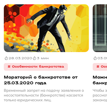
28.03.2020
3 мин
03.0
# Особенности банкротства
# Ос
Мораторий о банкротстве от
Можн
25.03.2020 года
банкр
по в
Временный запрет на подачу заявления о
Чтобы з
несостоятельности (банкротстве) касается
рассмо
только юридических лиц.
законо
должны