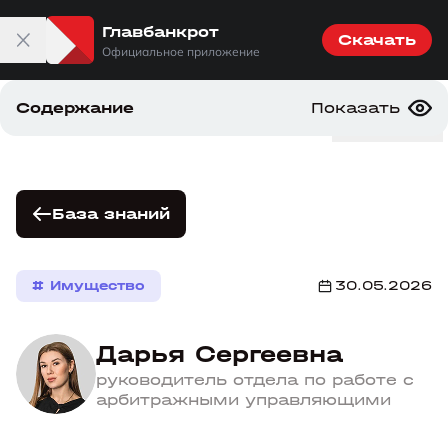
Главбанкрот
Скачать
Официальное приложение
Содержание
Показать
главбанкрот
Меню
Введение
Продажа единственного жилья должника при
База знаний
банкротстве: что изменилось в 2026 году
# Имущество
30.05.2026
Дарья Сергеевна
руководитель отдела по работе с
арбитражными управляющими