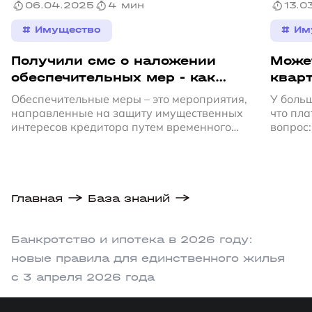
06.04.2025
4 мин
13.0
# Имущество
# Им
Получили смс о наложении
Може
обеспечительных мер - как
кварт
узнать откуда долги?
Обеспечительные меры – это мероприятия,
У больш
направленные на защиту имущественных
что пла
интересов кредитора путем временного
вопрос:
ограничения доступа должника к
по кре
принадлежащему ему имуществу.
отбира
нельзя.
ситуац
Главная
База знаний
Банкротство и ипотека в 2026 году:
новые правила для единственного жилья
с 3 апреля 2026 года