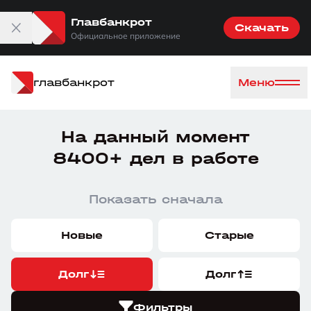
Главбанкрот
Скачать
Официальное приложение
главбанкрот
Меню
На данный момент
8400+ дел в работе
Показать сначала
Новые
Старые
Долг
Долг
Фильтры