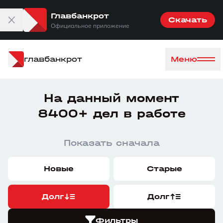
Главбанкрот
Скачать
Официальное приложение
главбанкрот
Меню
На данный момент
8400+ дел в работе
Показать сначала
Новые
Старые
Долг
Долг
Фильтры